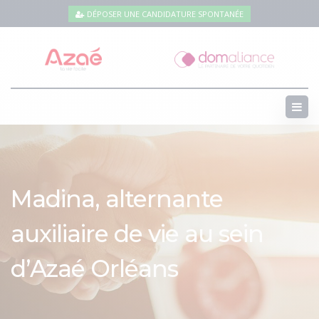
DÉPOSER UNE CANDIDATURE SPONTANÉE
Madina, alternante
auxiliaire de vie au sein
d’Azaé Orléans