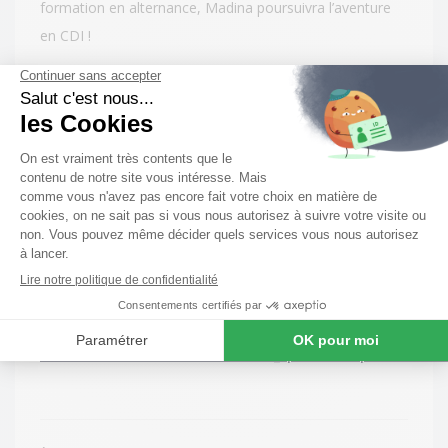
formation en alternance, Madina poursuivra l’aventure
en CDI !
Quelles sont les démarches ?
Vous aussi rejoignez un groupe dynamique et en pleine
croissance. Nous vous offrons l’opportunité de vous
former au sein de nos agences avec des professionnels
passionnés par leur métier.
Postulez ici :
https://emploi.rassemblons-nos-
talents.com/offers/0/candidature_spontanee/post/mode/